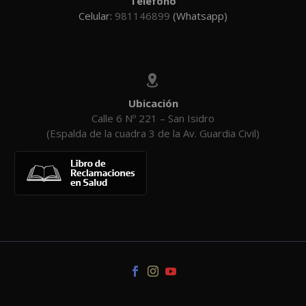
Teléfono
Celular:
981146899
(Whatsapp)


Ubicación
Calle 6 Nº 221 – San Isidro
(Espalda de la cuadra 3 de la Av. Guardia Civil)