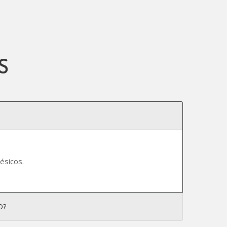
S
ésicos.
O?