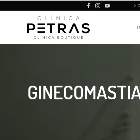
C
I
GINECOMASTI