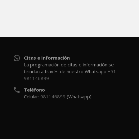


Citas e Información
La programación de citas e información se
brindan a través de nuestro Whatsapp
+51
981146899


Teléfono
Celular:
981146899
(Whatsapp)